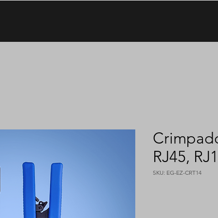
Crimpado
RJ45, RJ1
SKU: EG-EZ-CRT14