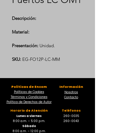
Descripción:
Material:
Presentación:
Unidad.
SKU:
EG-FO12P-LC-MM
Políticas de Encom
Información
Políticas de Cookies
Nosotros
Términos y Condiciones
Contacto
Política de Derechos de Autor
Horario de Atención
Teléfonos
Lunes a viernes
260-0035
8:00 a.m. – 5:00 p.m.
260-0043
Sábado
8:00 a.m. – 12:00 p.m.