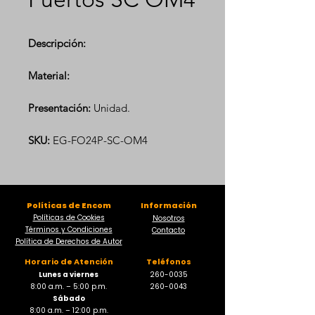
Descripción:
Material:
Presentación:
Unidad.
SKU:
EG-FO24P-SC-OM4
Políticas de Encom
Información
Políticas de Cookies
Nosotros
Términos y Condiciones
Contacto
Política de Derechos de Autor
Horario de Atención
Teléfonos
Lunes a viernes
260-0035
8:00 a.m. – 5:00 p.m.
260-0043
Sábado
8:00 a.m. – 12:00 p.m.