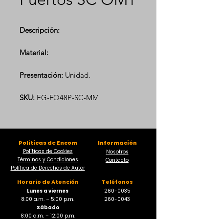
Descripción:
Material:
Presentación:
Unidad.
SKU:
EG-FO48P-SC-MM
Políticas de Encom
Información
Políticas de Cookies
Nosotros
Términos y Condiciones
Contacto
Política de Derechos de Autor
Horario de Atención
Teléfonos
Lunes a viernes
260-0035
8:00 a.m. – 5:00 p.m.
260-0043
Sábado
8:00 a.m. – 12:00 p.m.