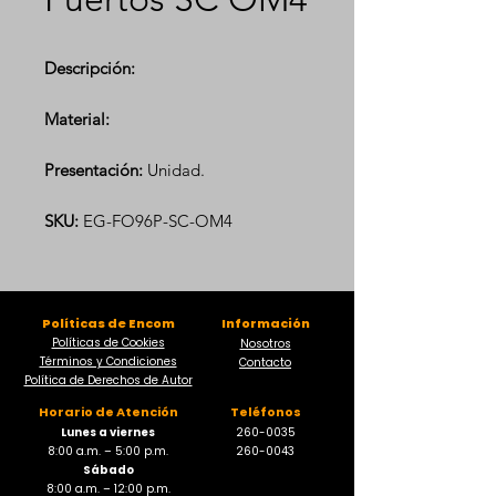
Descripción:
Material:
Presentación:
Unidad.
SKU:
EG-FO96P-SC-OM4
Políticas de Encom
Información
Políticas de Cookies
Nosotros
Términos y Condiciones
Contacto
Política de Derechos de Autor
Horario de Atención
Teléfonos
Lunes a viernes
260-0035
8:00 a.m. – 5:00 p.m.
260-0043
Sábado
8:00 a.m. – 12:00 p.m.